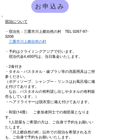
お申込み
宿泊について
・宿泊先：三鷹市川上郷自然の村 TEL
0267-97-
3206
三鷹市川上郷自然の村
・予約はクライミングアジアで行います。
宿泊代金4,400円は、当日集金いたします。
​・2食付き
・タオル・バスタオル・歯ブラシ等の洗面用具はご持
参ください。
（ボディソープ、シャンプー・リンスはお風呂場に備
え付けてあります。
なお、バスタオルの有料貸し出しやタオルの有料販
売もしています。）
・
ヘアドライヤーは脱衣室に備え付けてあります。
・和室(14畳）
ご参加者同士での相部屋となりま
す。
1人部屋をご希望の方は、ご自身で予約をお願いい
たします。
「川上郷自然の村」以外での
宿泊を希望される方
も、ご自身で予約をお願いいたします。