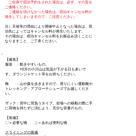
ご自身で宿泊予約をされた場合は、必ず、その旨を
ご連絡ください。
ご連絡を頂けなかった場合は、宿泊キャンセル料が
発生してしまいますので、ご注意ください。
注）天候等の理由により開催中止となった場合は、宿
泊先によってはキャンセル料が発生いたします。
​その場合は、宿泊キャンセル料をお振込み頂くことに
なりますこと、ご了承ください。
【服装】
服装 ：動きやすいもの。
10月の小川山は気温が下がる日も多いで
す。ダウンジャケット等をお持ちください。
靴 ：山や森を歩きますので、滑りにくい運動靴や
トレッキング・アプローチシューズでお越しくださ
い。
ザック：背中に背負うタイプ。岩場への移動の際に手
に荷物を持たずに済むよう、充分な容量のもの。
【装備】
〇＝必要な物 △＝あれば便利な物
クライミングの装備