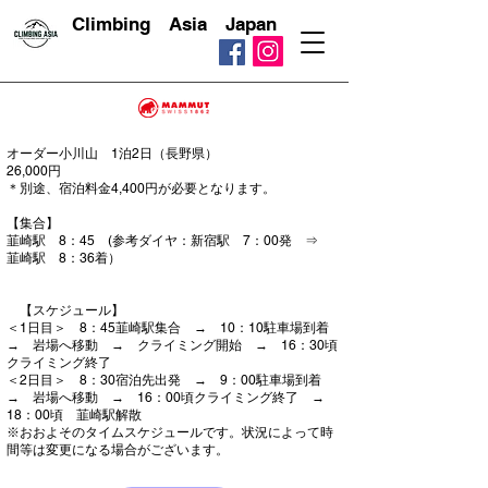
​ Climbing Asia Japan
オーダー小川山 1泊2日（長野県）
26,000円
​＊別途、宿泊料金4,400円が必要となります。
​【集合】
韮崎駅 8：45 (参考ダイヤ：新宿駅 7：00発 ⇒
韮崎駅 8：36着）
​ 【
スケジュール】​
＜1日目＞ 8：45韮崎駅集合 → 10：10駐車場到着
→ 岩場へ移動 → クライミング開始 → 16：30頃
クライミング終了
＜2日目＞ 8：30宿泊先出発 → 9：00駐車場到着
→ 岩場へ移動 → 16：00頃クライミング終了 →
18：00頃 韮崎駅解散
※おおよそのタイムスケジュールです。状況によって時
間等は変更になる場合がございます。