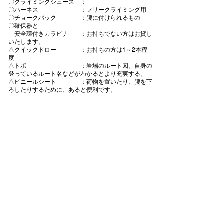
〇クライミングシューズ ：
〇ハーネス ：フリークライミング用
〇チョークバック ：腰に付けられるもの
〇確保器と
安全環付きカラビナ ：お持ちでない方はお貸し
いたします。
△クイックドロー ：お持ちの方は1～2本程
度
△トポ ：岩場のルート図。自身の
登っているルート名などがわかるとより充実する。
△ビニールシート ：荷物を置いたり、腰を下
ろしたりするために、あると便利です。
★サイズに限りがありますが、シューズ・ハーネス・
チョークバック・確保器の無料レンタルもございま
す。
ご希望の方は、通信欄にレンタル希望の商品とサイズ
（足のサイズ、ウエストサイズ）を明記してくださ
い。
その他の装備
〇昼食・飲料 ：集合前にご準備くださ
い。
＊2日目の昼食は、宿泊先から小川山へ向かう途
中のコンビニエンスストアで調達可能です。
〇ヘッドライト ：頭に付けられるものが望
ましい。
〇レインウェア ：雨の中でクライミングは
行ないませんが、念のため、お持ちください。