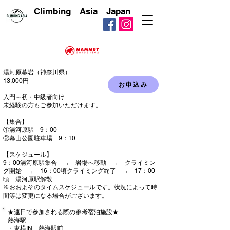
​ Climbing Asia Japan
湯河原幕岩（神奈川県）
13,000円
お申込み
​入門～初・中級者向け
​未経験の方もご参加いただけます。
【集合】
①湯河原駅 9：00
②幕山公園駐車場 9：10
【スケジュール】​
9：00湯河原駅集合 → 岩場へ移動 → クライミン
グ開始 → 16：00頃クライミング終了 → 17：00
頃 湯河原駅解散
※おおよそのタイムスケジュールです。状況によって時
間等は変更になる場合がございます。
★連日で参加される際の参考宿泊施設★
熱海駅
・東横IN 熱海駅前