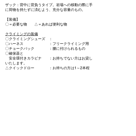
ザック：背中に背負うタイプ。岩場への移動の際に手
に荷物を持たずに済むよう、充分な容量のもの。
【装備】
〇＝必要な物 △＝あれば便利な物
クライミングの装備
〇クライミングシューズ ：
〇ハーネス ：フリークライミング用
〇チョークバック ：腰に付けられるもの
〇確保器と
安全環付きカラビナ ：お持ちでない方はお貸し
いたします。
△クイックドロー ：お持ちの方は1～2本程
度
△トポ ：岩場のルート図。自身の
登っているルート名などがわかるとより充実する。
△ビニールシート ：荷物を置いたり、腰を下
ろしたりするために、あると便利です。
★サイズに限りがありますが、シューズ・ハーネス・
チョークバック・確保器の無料レンタルもございま
す。
ご希望の方は、通信欄にレンタル希望の商品とサイズ
（足のサイズ、ウエストサイズ）を明記してくださ
い。