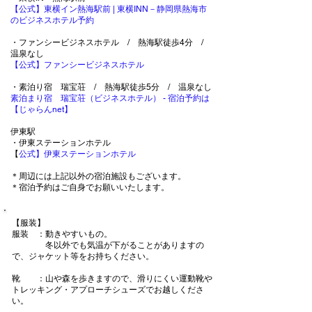
【公式】東横イン熱海駅前 | 東横INN－静岡県熱海市
のビジネスホテル予約
・ファンシービジネスホテル / 熱海駅徒歩4分 /
温泉なし
【公式】ファンシービジネスホテル
・素泊り宿 瑞宝荘 / 熱海駅徒歩5分 / 温泉なし
素泊まり宿 瑞宝荘（ビジネスホテル） - 宿泊予約は
【じゃらんnet】
伊東駅
・伊東ステーションホテル
​【
公式】伊東ステーションホテル
＊周辺には上記以外の宿泊施設もございます。
​＊宿泊予約はご自身でお願いいたします。
【服装】
服装 ：動きやすいもの。
冬以外でも気温が下がることがありますの
で、ジャケット等をお持ちください。
靴 ：山や森を歩きますので、滑りにくい運動靴や
トレッキング・アプローチシューズでお越しくださ
い。